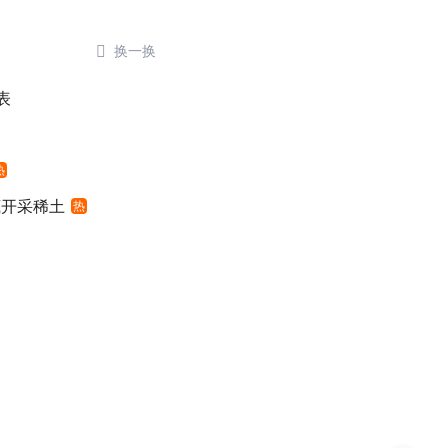

换一换
表
热
底开采稀土
热