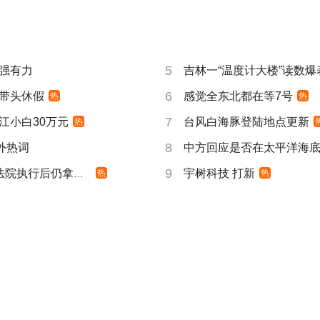
5
强有力
吉林一“温度计大楼”读数爆
6
带头休假
感觉全东北都在等7号
热
热
7
江小白30万元
台风白海豚登陆地点更新
热
8
成海外热词
中方回应是否在太平洋海
9
院执行后仍拿不到
宇树科技 打新
热
热