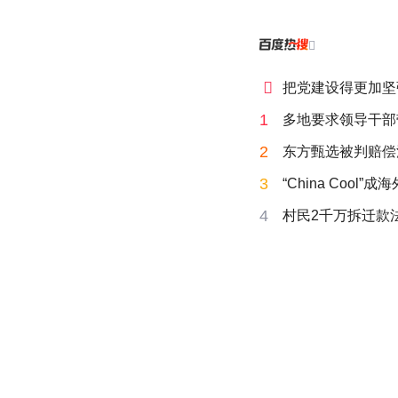


把党建设得更加坚
1
多地要求领导干部
2
东方甄选被判赔偿
3
“China Cool”
4
村民2千万拆迁款法