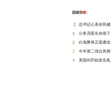


总书记心系全民健
1
公务员医生休假了
2
白海豚将正面袭击
3
今年第二强台风将
4
美国AI开始攻击