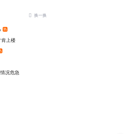

换一换
%
热
元才肯上楼
热
医情况危急