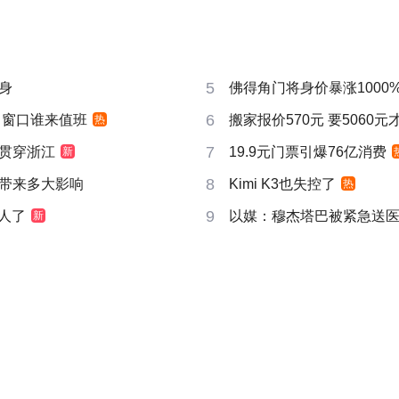
5
身
佛得角门将身价暴涨1000
6
 窗口谁来值班
搬家报价570元 要5060
热
7
贯穿浙江
19.9元门票引爆76亿消费
新
8
带来多大影响
Kimi K3也失控了
热
9
真人了
以媒：穆杰塔巴被紧急送
新