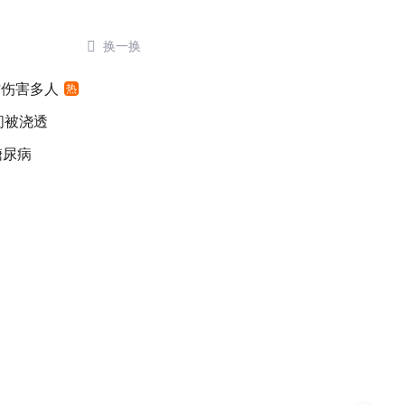

换一换
时伤害多人
热
间被浇透
糖尿病