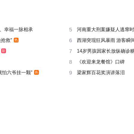
5
、幸福一脉相承
河南重大刑案嫌疑人逃窜
6
抢救”
西湖突现狂风暴雨 游客瞬
热
7
14岁男孩因家长放纵确诊
新
8
《欢迎来龙餐馆》口碑
9
就怕六爷挂一颗”
梁家辉百花奖演讲落泪
热