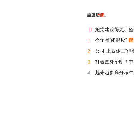


把党建设得更加坚
1
今年是“闭眼秋”
热
2
公司“上四休三”但
3
打破国外垄断！中
4
越来越多高分考生