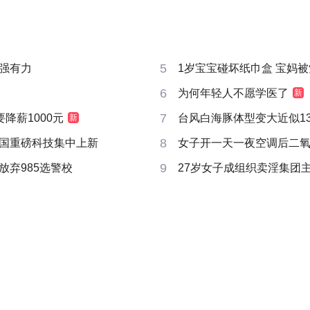
5
强有力
1岁宝宝碰坏纸巾盒 宝妈被索赔
6
为何年轻人不愿学医了
新
7
要降薪1000元
台风白海豚体型变大近似13个
新
8
国重磅科技集中上新
女子开一天一夜空调后二
9
放弃985选警校
27岁女子成组织卖淫集团