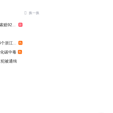

换一换
924元
新
浙江面积
热
氧化碳中毒
热
主犯被通缉